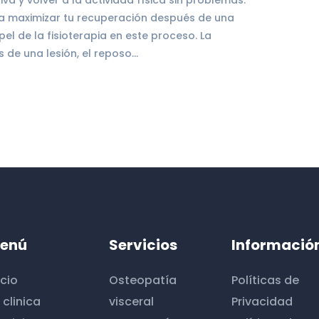
a y volver a la actividad física sin problemas.
a maximizar tu recuperación después de una
pel de la fisioterapia en este proceso. La
s de una lesión, el reposo…
enú
Servicios
Informació
icio
Osteopatía
Políticas de
 clinica
visceral
Privacidad