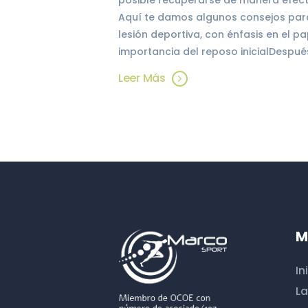
posible recuperarse de manera efectiv
Aquí te damos algunos consejos par
lesión deportiva, con énfasis en el pa
importancia del reposo inicialDespué
Leer Más
M
In
La