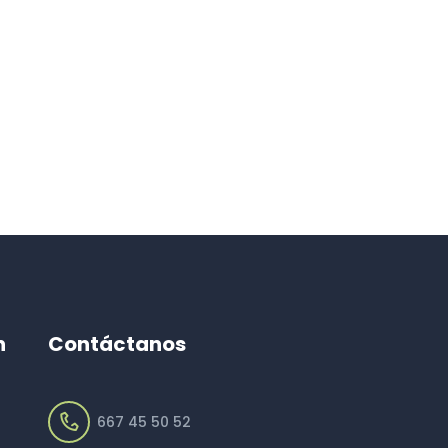
n
Contáctanos
667 45 50 52